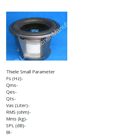
Thiele Small Parameter
Fs (Hz)-
Qms-
Qes-
Qts-
Vas (Liter)-
RMS (ohm)-
Mms (kg)-
SPL (dB)-
Bl-