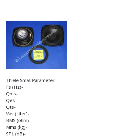
Thiele Small Parameter
Fs (Hz)-
Qms-
Qes-
Qts-
Vas (Liter)-
RMS (ohm)-
Mms (kg)-
SPL (dB)-